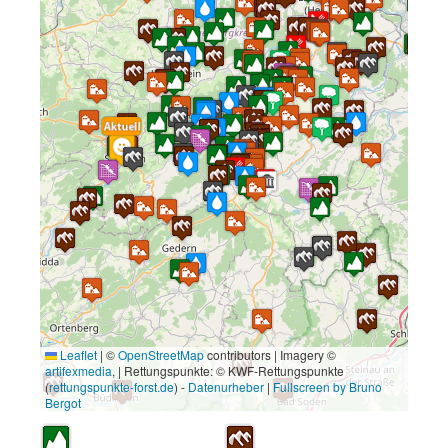
Leaflet
|
©
OpenStreetMap
contributors | Imagery ©
artifexmedia
, | Rettungspunkte: © KWF-Rettungspunkte
(
rettungspunkte-forst.de
) -
Datenurheber
|
Fullscreen by Bruno
Bergot