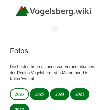
Zum
Inhalt
springen
Fotos
Die besten Impressionen von Veranstaltungen
der Region Vogelsberg. Von Motorsport bis
Kulturfestival.
2026
2025
2024
2023
2022