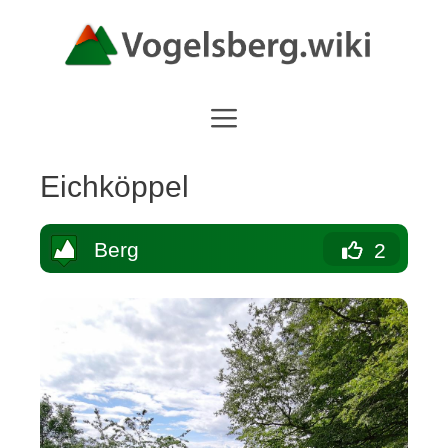
Zum
Inhalt
springen
Eichköppel
Berg
2