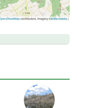
OpenStreetMap
contributors, Imagery ©
artifexmedia
|