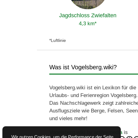
Jagdschloss Zwiefalten
4,3 km*
*Luftlinie
Was ist Vogelsberg.wiki?
Vogelsberg.wiki ist ein Lexikon für die
Urlaubs- und Ferienregion Vogelsberg.
Das Nachschlagewerk zeigt zahlreich
Ausflugsziele wie Berge, Felsen, Seen
und vieles mehr!
Vogelsberg.wiki
by
artifexmedia
is
Wir nutzen Cookies, um die Performance der Seite