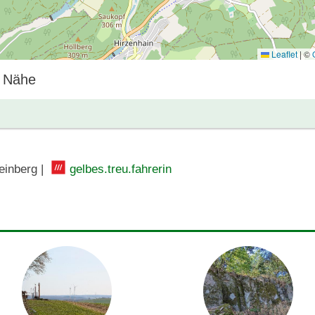
Leaflet
|
©
r Nähe
inberg |
gelbes.treu.fahrerin